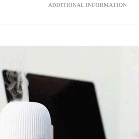
ADDITIONAL INFORMATION