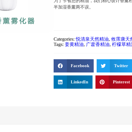
为了节省您的精油，我们精心设计香薰
半加湿香薰两不误。
Categories:
悦清泉天然精油
,
攸霈康天
Tags:
姜黄精油
,
广藿香精油
,
柠檬草精
Facebook
Twitter
LinkedIn
Pinterest