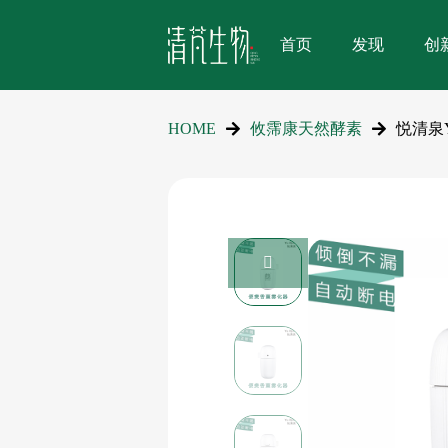
首页
发现
创
HOME
攸霈康天然酵素
悦清泉Y