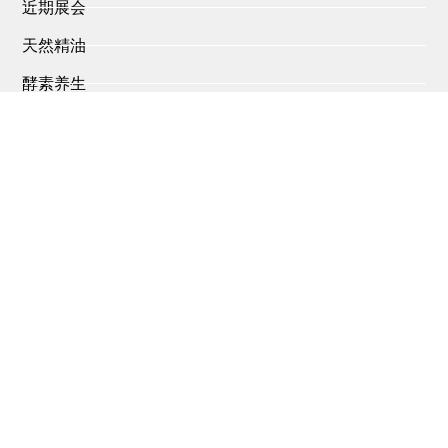
近期展会
天然精油
酵素养生
精油及雾化器
品质保证
OEM / ODM
创新研发
关于我们
联系我们
广东省广州市番禺区石碁镇市莲路永善村段5号
广东省广州市海珠区怡安路200号财京公馆608-613室
020-34359987
Copyright © 2016-2024 QING PENG SHEN WU CO., LTD. All
Rights Reserved.